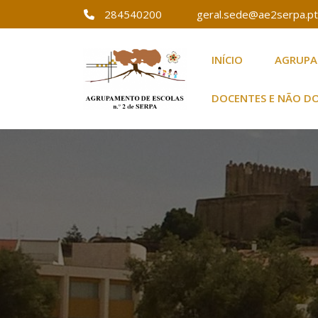
284540200
geral.sede@ae2serpa.pt
INÍCIO
AGRUP
Agrupamento de E
Agrupamento de
DOCENTES E NÃO D