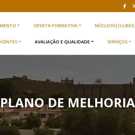
AMENTO
OFERTA FORMATIVA
NÚCLEOS|CLUBES
scolas n.º 2 de Serpa
 Escolas n.º 2 de Serpa
OCENTES
AVALIAÇÃO E QUALIDADE
SERVIÇOS
PLANO DE MELHORIA