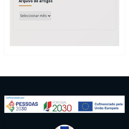
Arquivo de artigos