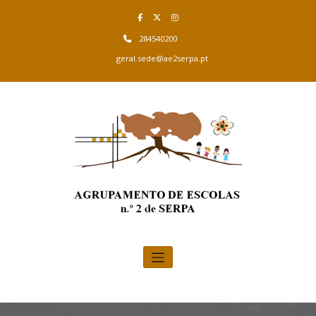
284540200
geral.sede@ae2serpa.pt
Agrupamento de Escolas n.º 2 de Serpa
Agrupamento de Escolas n.º 2 de Serpa