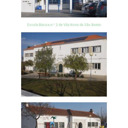
Escola Básica n.º 2 de Vila Nova de São Bento