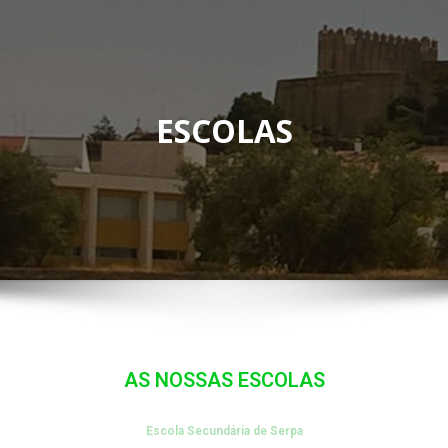
ESCOLAS
AS NOSSAS ESCOLAS
Escola Secundária de Serpa