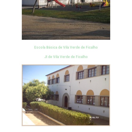
Escola Básica de Vila Verde de Ficalho
JI de Vila Verde de Ficalho