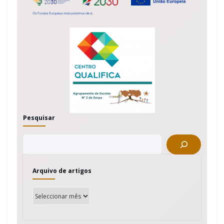
Pesquisar
Arquivo de artigos
A
r
q