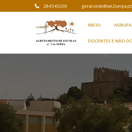
284540200
geral.sede@ae2serpa.pt
INÍCIO
AGRUP
Agrupamento de E
Agrupamento de
DOCENTES E NÃO D