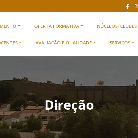
AMENTO
OFERTA FORMATIVA
NÚCLEOS|CLUBES
scolas n.º 2 de Serpa
 Escolas n.º 2 de Serpa
OCENTES
AVALIAÇÃO E QUALIDADE
SERVIÇOS
Direção