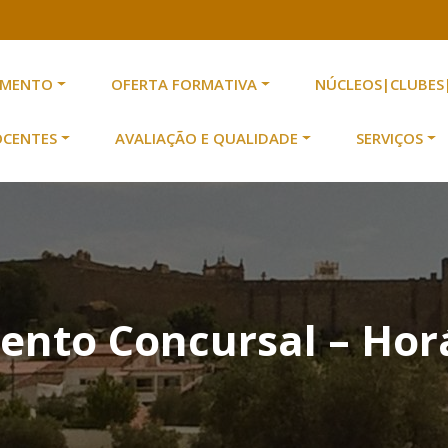
AMENTO
OFERTA FORMATIVA
NÚCLEOS|CLUBES
scolas n.º 2 de Serpa
 Escolas n.º 2 de Serpa
OCENTES
AVALIAÇÃO E QUALIDADE
SERVIÇOS
nto Concursal – Horá