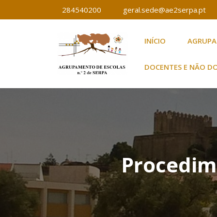
Saltar
284540200
geral.sede@ae2serpa.pt
para
o
INÍCIO
AGRUP
conteúdo
Agrupamento de E
Agrupamento de
DOCENTES E NÃO D
Procedime