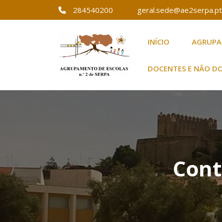
284540200
geral.sede@ae2serpa.pt
INÍCIO
AGRUP
Agrupamento de E
Agrupamento de
DOCENTES E NÃO D
Cont