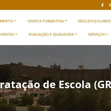
AMENTO
OFERTA FORMATIVA
NÚCLEOS|CLUBES
scolas n.º 2 de Serpa
 Escolas n.º 2 de Serpa
OCENTES
AVALIAÇÃO E QUALIDADE
SERVIÇOS
ratação de Escola (GR