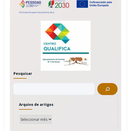
Pesquisar
Arquivo de artigos
A
r
q