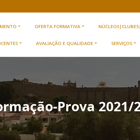
AMENTO
OFERTA FORMATIVA
NÚCLEOS|CLUBES
scolas n.º 2 de Serpa
 Escolas n.º 2 de Serpa
OCENTES
AVALIAÇÃO E QUALIDADE
SERVIÇOS
ormação-Prova 2021/