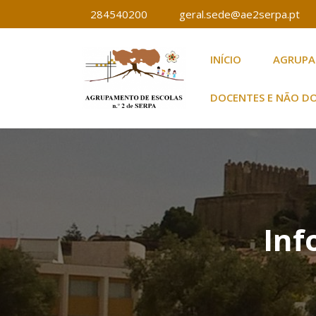
Saltar
284540200
geral.sede@ae2serpa.pt
para
o
INÍCIO
AGRUP
conteúdo
Agrupamento de E
Agrupamento de
DOCENTES E NÃO D
Inf